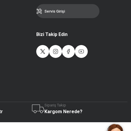
Servis Girişi
Bizi Takip Edin
Sipariş Takip
Live Support
tr
Kargom Nerede?
Submit Request