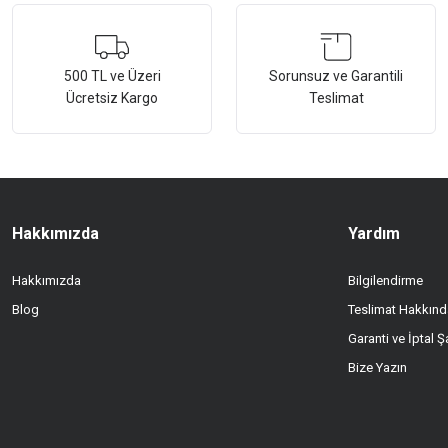
Görüş ve önerileriniz için teşekkür ederiz.
Ürün resmi kalitesiz, bozuk veya görüntülenemiyor.
500 TL ve Üzeri
Sorunsuz ve Garantili
Ücretsiz Kargo
Teslimat
Ürün açıklamasında eksik bilgiler bulunuyor.
Ürün bilgilerinde hatalar bulunuyor.
Ürün fiyatı diğer sitelerden daha pahalı.
Bu ürüne benzer farklı alternatifler olmalı.
Hakkımızda
Yardım
Hakkımızda
Bilgilendirme
Blog
Teslimat Hakkınd
Garanti ve İptal Şa
Bize Yazın