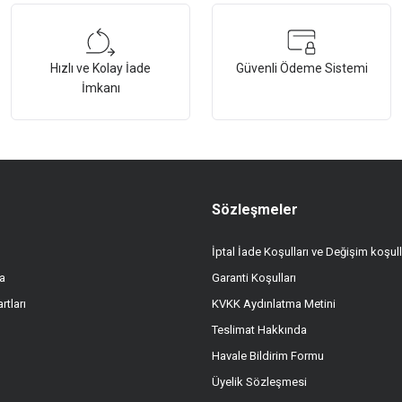
Bu ürüne ilk yorumu siz yapın!
Hızlı ve Kolay İade
Güvenli Ödeme Sistemi
Yorum Yaz
İmkanı
Sözleşmeler
İptal İade Koşulları ve Değişim koşull
a
Garanti Koşulları
Gönder
rtları
KVKK Aydınlatma Metini
Teslimat Hakkında
Havale Bildirim Formu
Üyelik Sözleşmesi