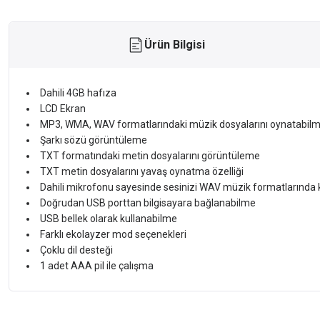
Ürün Bilgisi
Dahili 4GB hafıza
LCD Ekran
MP3, WMA, WAV formatlarındaki müzik dosyalarını oynatabil
Şarkı sözü görüntüleme
TXT formatındaki metin dosyalarını görüntüleme
TXT metin dosyalarını yavaş oynatma özelliği
Dahili mikrofonu sayesinde sesinizi WAV müzik formatlarında
Doğrudan USB porttan bilgisayara bağlanabilme
USB bellek olarak kullanabilme
Farklı ekolayzer mod seçenekleri
Çoklu dil desteği
1 adet AAA pil ile çalışma
Bu ürünün fiyat bilgisi, resim, ürün açıklamalarında ve diğer konularda ye