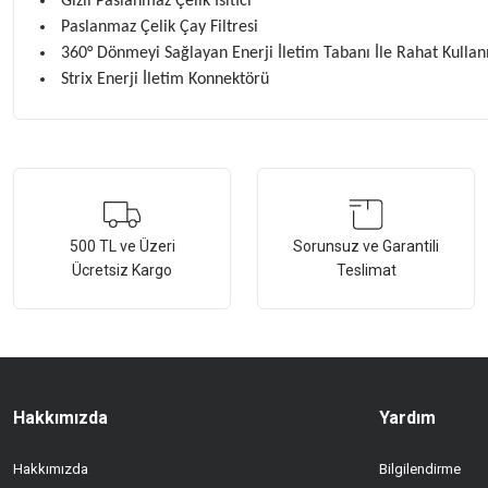
Gizli Paslanmaz Çelik Isıtıcı
Paslanmaz Çelik Çay Filtresi
360° Dönmeyi Sağlayan Enerji İletim Tabanı İle Rahat Kulla
Strix Enerji İletim Konnektörü
Bu ürünün fiyat bilgisi, resim, ürün açıklamalarında ve diğer konularda ye
Görüş ve önerileriniz için teşekkür ederiz.
Ürün resmi kalitesiz, bozuk veya görüntülenemiyor.
500 TL ve Üzeri
Sorunsuz ve Garantili
Ücretsiz Kargo
Teslimat
Ürün açıklamasında eksik bilgiler bulunuyor.
Ürün bilgilerinde hatalar bulunuyor.
Ürün fiyatı diğer sitelerden daha pahalı.
Bu ürüne benzer farklı alternatifler olmalı.
Hakkımızda
Yardım
Hakkımızda
Bilgilendirme