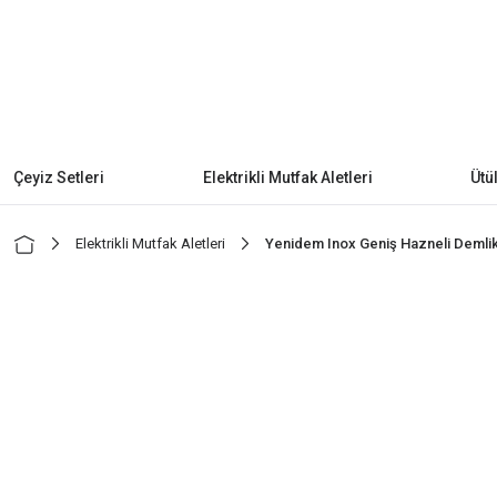
Çeyiz Setleri
Elektrikli Mutfak Aletleri
Ütü
Elektrikli Mutfak Aletleri
Yenidem Inox Geniş Hazneli Demlikli