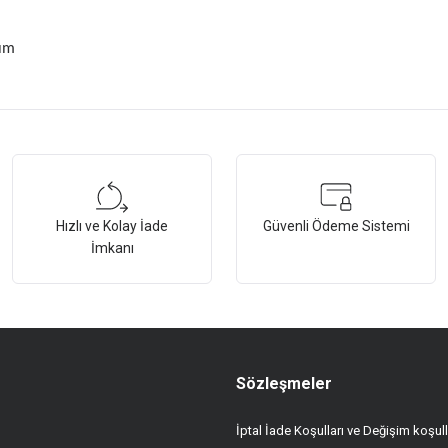
nım
tersiz gördüğünüz noktaları öneri formunu kullanarak tarafımıza iletebilirsiniz.
Bu ürüne ilk yorumu siz yapın!
Hızlı ve Kolay İade
Güvenli Ödeme Sistemi
Yorum Yaz
İmkanı
Sözleşmeler
İptal İade Koşulları ve Değişim koşull