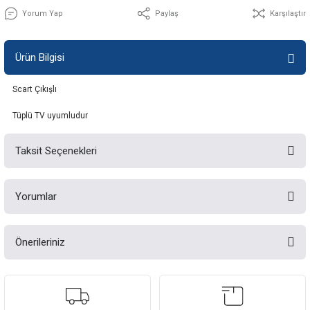
Yorum Yap
Paylaş
Karşılaştır
Ürün Bilgisi
Scart Çıkışlı
Tüplü TV uyumludur
Taksit Seçenekleri
Yorumlar
Önerileriniz
Bu ürüne ilk yorumu siz yapın!
Bu ürünün fiyat bilgisi, resim, ürün açıklamalarında ve diğer konularda
yetersiz gördüğünüz noktaları öneri formunu kullanarak tarafımıza
Yorum Yaz
iletebilirsiniz.