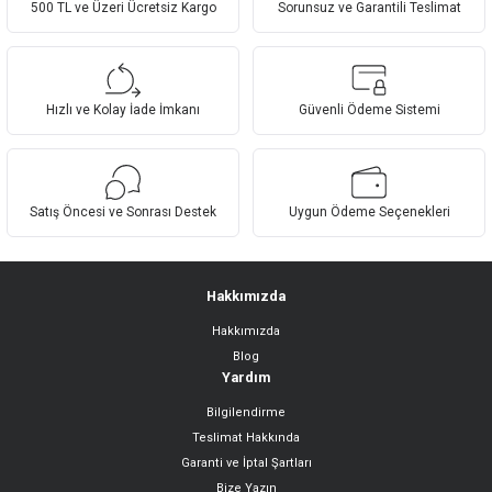
Görüş ve önerileriniz için teşekkür ederiz.
500 TL ve Üzeri Ücretsiz Kargo
Sorunsuz ve Garantili Teslimat
Ürün resmi kalitesiz, bozuk veya görüntülenemiyor.
Ürün açıklamasında eksik bilgiler bulunuyor.
Hızlı ve Kolay İade İmkanı
Güvenli Ödeme Sistemi
Ürün bilgilerinde hatalar bulunuyor.
Ürün fiyatı diğer sitelerden daha pahalı.
Bu ürüne benzer farklı alternatifler olmalı.
Satış Öncesi ve Sonrası Destek
Uygun Ödeme Seçenekleri
Hakkımızda
Hakkımızda
Gönder
Blog
Yardım
Bilgilendirme
Teslimat Hakkında
Garanti ve İptal Şartları
Bize Yazın