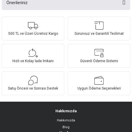
Önerileriniz
Bu ürüne ilk yorumu siz yapın!
Bu ürünün fiyat bilgisi, resim, ürün açıklamalarında ve diğer konularda
yetersiz gördüğünüz noktaları öneri formunu kullanarak tarafımıza
Yorum Yaz
iletebilirsiniz.
Görüş ve önerileriniz için teşekkür ederiz.
500 TL ve Üzeri Ücretsiz Kargo
Sorunsuz ve Garantili Teslimat
Ürün resmi kalitesiz, bozuk veya görüntülenemiyor.
Ürün açıklamasında eksik bilgiler bulunuyor.
Hızlı ve Kolay İade İmkanı
Güvenli Ödeme Sistemi
Ürün bilgilerinde hatalar bulunuyor.
Ürün fiyatı diğer sitelerden daha pahalı.
Bu ürüne benzer farklı alternatifler olmalı.
Satış Öncesi ve Sonrası Destek
Uygun Ödeme Seçenekleri
Hakkımızda
Hakkımızda
Gönder
Blog