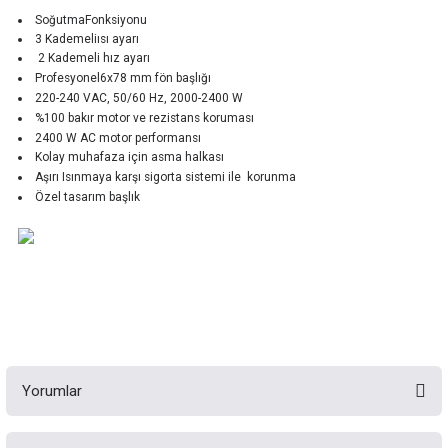
SoğutmaFonksiyonu
3 Kademeliısı ayarı
2 Kademeli hız ayarı
Profesyonel6x78 mm fön başlığı
220-240 VAC, 50/60 Hz, 2000-2400 W
%100 bakır motor ve rezistans koruması
2400 W AC motor performansı
Kolay muhafaza için asma halkası
Aşırı Isınmaya karşı sigorta sistemi ile korunma
Özel tasarım başlık
Yorumlar