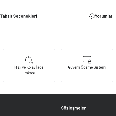
Taksit Seçenekleri
Yorumlar
tersiz gördüğünüz noktaları öneri formunu kullanarak tarafımıza iletebilirsiniz.
Bu ürüne ilk yorumu siz yapın!
Hızlı ve Kolay İade
Güvenli Ödeme Sistemi
Yorum Yaz
İmkanı
Sözleşmeler