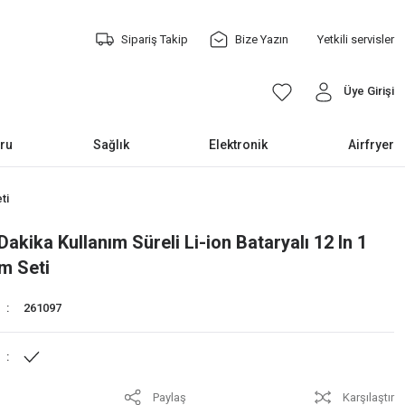
Sipariş Takip
Bize Yazın
Yetkili servisler
Üye Girişi
ru
Sağlık
Elektronik
Airfryer
ti
akika Kullanım Süreli Li-ion Bataryalı 12 In 1
m Seti
261097
Paylaş
Karşılaştır