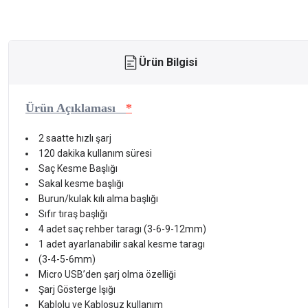
Ürün Bilgisi
Ürün Açıklaması
*
2 saatte hızlı şarj
120 dakika kullanım süresi
Saç Kesme Başlığı
Sakal kesme başlığı
Burun/kulak kılı alma başlığı
Sıfır tıraş başlığı
4 adet saç rehber taragı (3-6-9-12mm)
1 adet ayarlanabilir sakal kesme taragı
(3-4-5-6mm)
Micro USB’den şarj olma özelliği
Şarj Gösterge Işığı
Kablolu ve Kablosuz kullanım