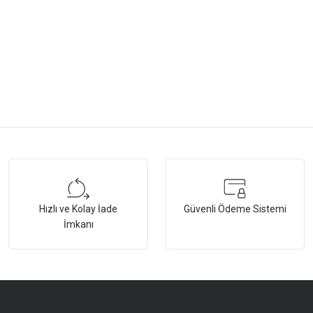
tersiz gördüğünüz noktaları öneri formunu kullanarak tarafımıza iletebilirsiniz.
Bu ürüne ilk yorumu siz yapın!
Hızlı ve Kolay İade
Güvenli Ödeme Sistemi
Yorum Yaz
İmkanı