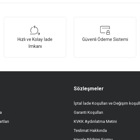
tersiz gördüğünüz noktaları öneri formunu kullanarak tarafımıza iletebilirsiniz.
Bu ürüne ilk yorumu siz yapın!
Hızlı ve Kolay İade
Güvenli Ödeme Sistemi
Yorum Yaz
İmkanı
Sözleşmeler
İptal İade Koşulları ve Değişim koşull
a
Garanti Koşulları
Gönder
rtları
KVKK Aydınlatma Metini
Teslimat Hakkında
Havale Bildirim Formu