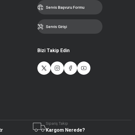
Servis Başvuru Formu
Servis Girişi
Bizi Takip Edin
Sipariş Takip
Live Support
tr
Kargom Nerede?
Submit Request