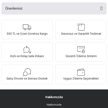
Önerileriniz
Bu ürüne ilk yorumu siz yapın!
Bu ürünün fiyat bilgisi, resim, ürün açıklamalarında ve diğer konularda
yetersiz gördüğünüz noktaları öneri formunu kullanarak tarafımıza
Yorum Yaz
iletebilirsiniz.
Görüş ve önerileriniz için teşekkür ederiz.
500 TL ve Üzeri Ücretsiz Kargo
Sorunsuz ve Garantili Teslimat
Ürün resmi kalitesiz, bozuk veya görüntülenemiyor.
Ürün açıklamasında eksik bilgiler bulunuyor.
Hızlı ve Kolay İade İmkanı
Güvenli Ödeme Sistemi
Ürün bilgilerinde hatalar bulunuyor.
Ürün fiyatı diğer sitelerden daha pahalı.
Bu ürüne benzer farklı alternatifler olmalı.
Satış Öncesi ve Sonrası Destek
Uygun Ödeme Seçenekleri
Hakkımızda
Hakkımızda
Gönder