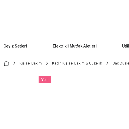
Çeyiz Setleri
Elektrikli Mutfak Aletleri
Ütü
Kişisel Bakım
Kadın Kişisel Bakım & Güzellik
Saç Düzleş
Yeni