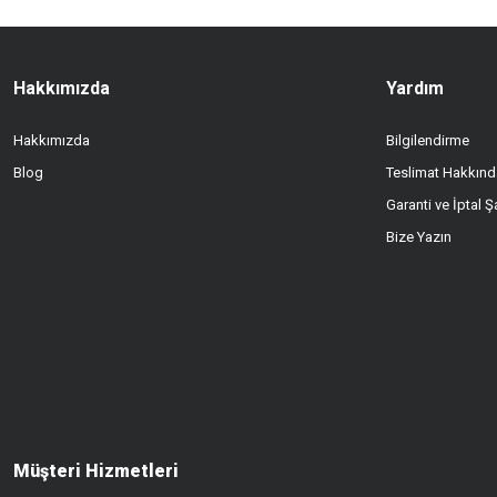
Ürün fiyatı diğer sitelerden daha pahalı.
Bu ürüne benzer farklı alternatifler olmalı.
Hakkımızda
Yardım
Hakkımızda
Bilgilendirme
Blog
Teslimat Hakkınd
Garanti ve İptal Şa
Bize Yazın
Müşteri Hizmetleri