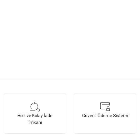
tersiz gördüğünüz noktaları öneri formunu kullanarak tarafımıza iletebilirsiniz.
Bu ürüne ilk yorumu siz yapın!
Hızlı ve Kolay İade
Güvenli Ödeme Sistemi
Yorum Yaz
İmkanı