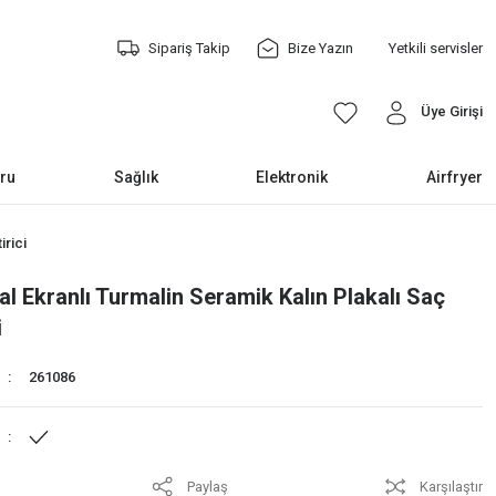
Sipariş Takip
Bize Yazın
Yetkili servisler
Üye Girişi
ru
Sağlık
Elektronik
Airfryer
irici
al Ekranlı Turmalin Seramik Kalın Plakalı Saç
i
261086
Paylaş
Karşılaştır