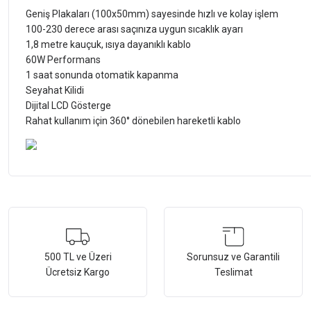
Geniş Plakaları (100x50mm) sayesinde hızlı ve kolay işlem
100-230 derece arası saçınıza uygun sıcaklık ayarı
1,8 metre kauçuk, ısıya dayanıklı kablo
60W Performans
1 saat sonunda otomatik kapanma
Seyahat Kilidi
Dijital LCD Gösterge
Rahat kullanım için 360° dönebilen hareketli kablo
Bu ürünün fiyat bilgisi, resim, ürün açıklamalarında ve diğer konularda ye
Görüş ve önerileriniz için teşekkür ederiz.
Ürün resmi kalitesiz, bozuk veya görüntülenemiyor.
500 TL ve Üzeri
Sorunsuz ve Garantili
Ücretsiz Kargo
Teslimat
Ürün açıklamasında eksik bilgiler bulunuyor.
Ürün bilgilerinde hatalar bulunuyor.