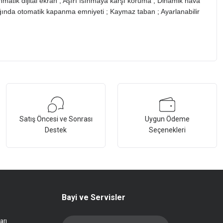
matik dijital ekran ; Aşırı ısınmaya karşı koruma ; Dinamik hava
ıldığında otomatik kapanma emniyeti ; Kaymaz taban ; Ayarlanabilir
Satış Öncesi ve Sonrası
Uygun Ödeme
Destek
Seçenekleri
Bayi ve Servisler
arı