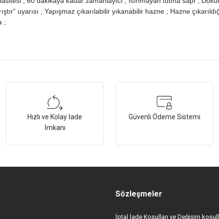
pasitesi ; 60 dakikaya kadar zamanlayıcı ; Isınmayan tutma sapı ; Dokun
arıştır” uyarısı ; Yapışmaz çıkarılabilir yıkanabilir hazne ; Hazne çıkar
 ;
tersiz gördüğünüz noktaları öneri formunu kullanarak tarafımıza iletebilirsiniz.
Bu ürüne ilk yorumu siz yapın!
Hızlı ve Kolay İade
Güvenli Ödeme Sistemi
Yorum Yaz
İmkanı
Sözleşmeler
İptal İade Koşulları ve Değişim koşull