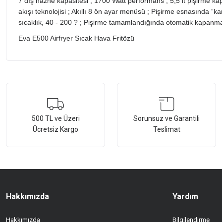
7 dış hazne kapasitesi ; 1700 Watt performans ; 5,5 lt pişirme ka
akışı teknolojisi ; Akıllı 8 ön ayar menüsü ; Pişirme esnasında ”k
sıcaklık, 40 - 200 ? ; Pişirme tamamlandığında otomatik kapanma
Eva E500 Airfryer Sıcak Hava Fritözü
Bu ürünün fiyat bilgisi, resim, ürün açıklamalarında ve diğer konularda ye
Görüş ve önerileriniz için teşekkür ederiz.
Ürün resmi kalitesiz, bozuk veya görüntülenemiyor.
500 TL ve Üzeri
Sorunsuz ve Garantili
Ücretsiz Kargo
Teslimat
Ürün açıklamasında eksik bilgiler bulunuyor.
Ürün bilgilerinde hatalar bulunuyor.
Ürün fiyatı diğer sitelerden daha pahalı.
Bu ürüne benzer farklı alternatifler olmalı.
Hakkımızda
Yardım
Hakkımızda
Bilgilendirme