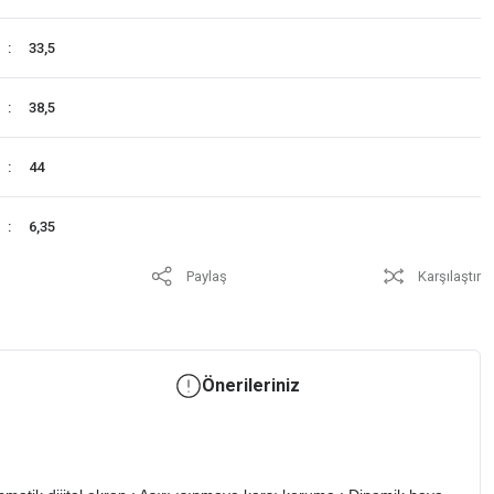
33,5
38,5
44
6,35
Paylaş
Karşılaştır
Önerileriniz