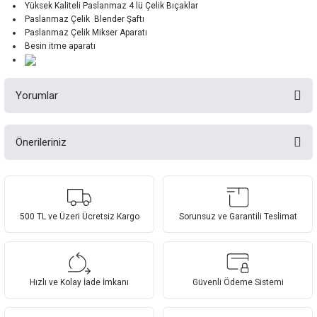
Yüksek Kaliteli Paslanmaz 4 lü Çelik Bıçaklar
Paslanmaz Çelik Blender Şaftı
Paslanmaz Çelik Mikser Aparatı
Besin itme aparatı
Yorumlar
Önerileriniz
Bu ürüne ilk yorumu siz yapın!
Bu ürünün fiyat bilgisi, resim, ürün açıklamalarında ve diğer konularda
yetersiz gördüğünüz noktaları öneri formunu kullanarak tarafımıza
Yorum Yaz
iletebilirsiniz.
Görüş ve önerileriniz için teşekkür ederiz.
500 TL ve Üzeri Ücretsiz Kargo
Sorunsuz ve Garantili Teslimat
Ürün resmi kalitesiz, bozuk veya görüntülenemiyor.
Ürün açıklamasında eksik bilgiler bulunuyor.
Hızlı ve Kolay İade İmkanı
Güvenli Ödeme Sistemi
Ürün bilgilerinde hatalar bulunuyor.
Ürün fiyatı diğer sitelerden daha pahalı.