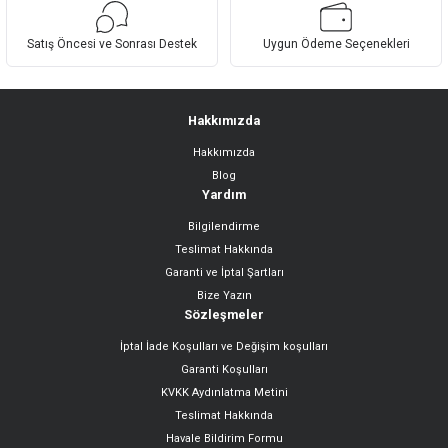
Bu ürüne benzer farklı alternatifler olmalı.
Satış Öncesi ve Sonrası Destek
Uygun Ödeme Seçenekleri
Hakkımızda
Hakkımızda
Gönder
Blog
Yardım
Bilgilendirme
Teslimat Hakkında
Garanti ve İptal Şartları
Bize Yazın
Sözleşmeler
İptal İade Koşulları ve Değişim koşulları
Garanti Koşulları
KVKK Aydınlatma Metini
Teslimat Hakkında
Havale Bildirim Formu