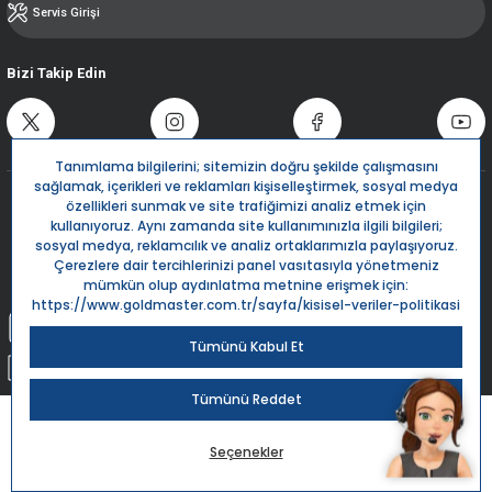
Servis Girişi
Bizi Takip Edin
Destek Hattı
0850 532 5666
Live Support
Bize Yazın
info@goldmaster.com.tr
Submit Request
Sipariş Takip
Kargom Nerede?
Goldmaster.com.tr © 2024 - Tüm hakları saklıdır.
Kredi kartı bilgileriniz 256bit SSL Sertifikası ile %100 koruma altındadır.
ile
ideasoft
e-