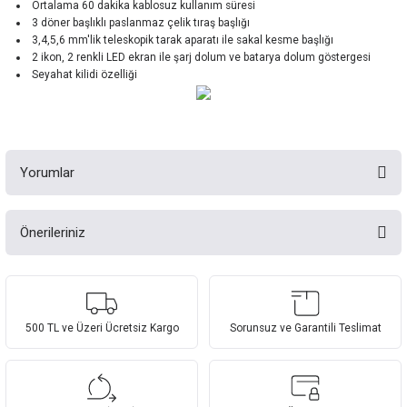
Ortalama 60 dakika kablosuz kullanım süresi
3 döner başlıklı paslanmaz çelik tıraş başlığı
3,4,5,6 mm'lik teleskopik tarak aparatı ile sakal kesme başlığı
2 ikon, 2 renkli LED ekran ile şarj dolum ve batarya dolum göstergesi
Seyahat kilidi özelliği
Yorumlar
Önerileriniz
Kaliteli Ürün
Bu ürünün fiyat bilgisi, resim, ürün açıklamalarında ve diğer konularda
yetersiz gördüğünüz noktaları öneri formunu kullanarak tarafımıza
Şık ve kullanışlı bir ürün. Tavsiye ediyorum.
iletebilirsiniz.
Görüş ve önerileriniz için teşekkür ederiz.
500 TL ve Üzeri Ücretsiz Kargo
Sorunsuz ve Garantili Teslimat
E... K... | 01/08/2023
Ürün resmi kalitesiz, bozuk veya görüntülenemiyor.
Yorum Yaz
Ürün açıklamasında eksik bilgiler bulunuyor.