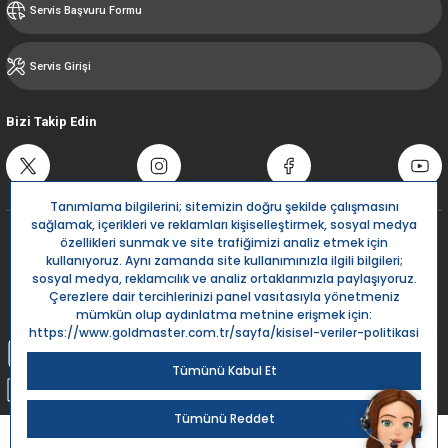
Servis Başvuru Formu
Servis Girişi
Bizi Takip Edin
Destek Hattı
0850 532 5666
Live Support
Bize Yazın
info@goldmaster.com.tr
Submit Request
Sipariş Takip
Kargom Nerede?
Goldmaster.com.tr © 2024 - Tüm hakları saklıdır.
Kredi kartı bilgileriniz 256bit SSL Sertifikası ile %100 koruma altındadır.