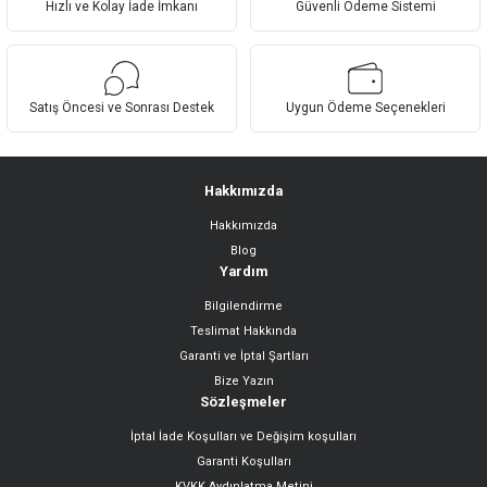
Hızlı ve Kolay İade İmkanı
Güvenli Ödeme Sistemi
Ürün bilgilerinde hatalar bulunuyor.
Ürün fiyatı diğer sitelerden daha pahalı.
Bu ürüne benzer farklı alternatifler olmalı.
Satış Öncesi ve Sonrası Destek
Uygun Ödeme Seçenekleri
Hakkımızda
Hakkımızda
Gönder
Blog
Yardım
Bilgilendirme
Teslimat Hakkında
Garanti ve İptal Şartları
Bize Yazın
Sözleşmeler
İptal İade Koşulları ve Değişim koşulları
Garanti Koşulları
KVKK Aydınlatma Metini