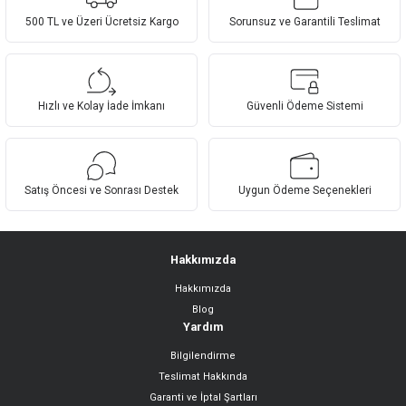
iletebilirsiniz.
Görüş ve önerileriniz için teşekkür ederiz.
500 TL ve Üzeri Ücretsiz Kargo
Sorunsuz ve Garantili Teslimat
Ürün resmi kalitesiz, bozuk veya görüntülenemiyor.
Ürün açıklamasında eksik bilgiler bulunuyor.
Hızlı ve Kolay İade İmkanı
Güvenli Ödeme Sistemi
Ürün bilgilerinde hatalar bulunuyor.
Ürün fiyatı diğer sitelerden daha pahalı.
Bu ürüne benzer farklı alternatifler olmalı.
Satış Öncesi ve Sonrası Destek
Uygun Ödeme Seçenekleri
Hakkımızda
Hakkımızda
Gönder
Blog
Yardım
Bilgilendirme
Teslimat Hakkında
Garanti ve İptal Şartları