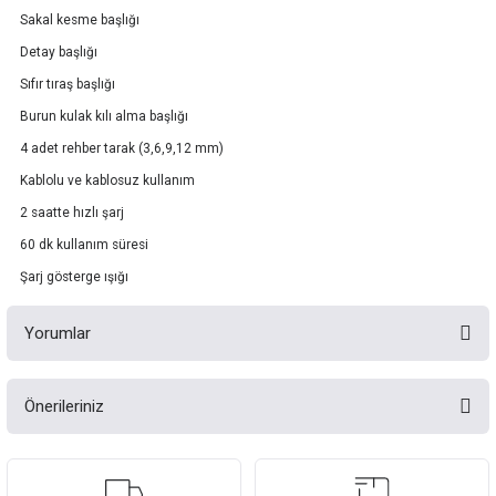
Sakal kesme başlığı
Detay başlığı
Sıfır tıraş başlığı
Burun kulak kılı alma başlığı
4 adet rehber tarak (3,6,9,12 mm)
Kablolu ve kablosuz kullanım
2 saatte hızlı şarj
60 dk kullanım süresi
Şarj gösterge ışığı
Yorumlar
Önerileriniz
Bu ürüne ilk yorumu siz yapın!
Bu ürünün fiyat bilgisi, resim, ürün açıklamalarında ve diğer konularda
yetersiz gördüğünüz noktaları öneri formunu kullanarak tarafımıza
Yorum Yaz