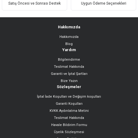
Satış Öncesi ve Sonrası Destek
Uygun Ödeme Seçenekleri
Hakkımızda
Hakkımızda
Gönder
Blog
Yardım
Bilgilendirme
Teslimat Hakkında
Garanti ve İptal Şartları
Bize Yazın
Sözleşmeler
İptal İade Koşulları ve Değişim koşulları
Garanti Koşulları
KVKK Aydınlatma Metini
Teslimat Hakkında
Havale Bildirim Formu
Üyelik Sözleşmesi