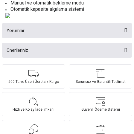
Manuel ve otomatik bekleme modu
Otomatik kapasite algılama sistemi
Yorumlar
Önerileriniz
Bu ürüne ilk yorumu siz yapın!
Bu ürünün fiyat bilgisi, resim, ürün açıklamalarında ve diğer konularda
yetersiz gördüğünüz noktaları öneri formunu kullanarak tarafımıza
Yorum Yaz
iletebilirsiniz.
Görüş ve önerileriniz için teşekkür ederiz.
500 TL ve Üzeri Ücretsiz Kargo
Sorunsuz ve Garantili Teslimat
Ürün resmi kalitesiz, bozuk veya görüntülenemiyor.
Ürün açıklamasında eksik bilgiler bulunuyor.
Hızlı ve Kolay İade İmkanı
Güvenli Ödeme Sistemi
Ürün bilgilerinde hatalar bulunuyor.
Ürün fiyatı diğer sitelerden daha pahalı.
Bu ürüne benzer farklı alternatifler olmalı.