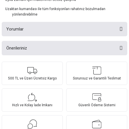
Uzaktan kumandası ile tüm fonksiyonları rahatınız bozulmadan
yönlendirebilme
Yorumlar
Önerileriniz
Bu ürüne ilk yorumu siz yapın!
Bu ürünün fiyat bilgisi, resim, ürün açıklamalarında ve diğer konularda
yetersiz gördüğünüz noktaları öneri formunu kullanarak tarafımıza
Yorum Yaz
iletebilirsiniz.
Görüş ve önerileriniz için teşekkür ederiz.
500 TL ve Üzeri Ücretsiz Kargo
Sorunsuz ve Garantili Teslimat
Ürün resmi kalitesiz, bozuk veya görüntülenemiyor.
Ürün açıklamasında eksik bilgiler bulunuyor.
Hızlı ve Kolay İade İmkanı
Güvenli Ödeme Sistemi
Ürün bilgilerinde hatalar bulunuyor.
Ürün fiyatı diğer sitelerden daha pahalı.
Bu ürüne benzer farklı alternatifler olmalı.