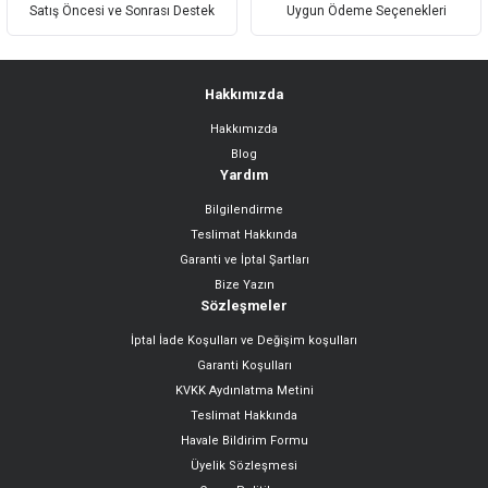
Satış Öncesi ve Sonrası Destek
Uygun Ödeme Seçenekleri
Hakkımızda
Hakkımızda
Gönder
Blog
Yardım
Bilgilendirme
Teslimat Hakkında
Garanti ve İptal Şartları
Bize Yazın
Sözleşmeler
İptal İade Koşulları ve Değişim koşulları
Garanti Koşulları
KVKK Aydınlatma Metini
Teslimat Hakkında
Havale Bildirim Formu
Üyelik Sözleşmesi