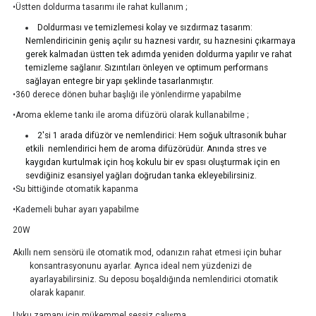
•Üstten doldurma tasarımı ile rahat kullanım ;
Doldurması ve temizlemesi kolay ve sızdırmaz tasarım:
Nemlendiricinin geniş açılır su haznesi vardır, su haznesini çıkarmaya
gerek kalmadan üstten tek adımda yeniden doldurma yapılır ve rahat
temizleme sağlanır. Sızıntıları önleyen ve optimum performans
sağlayan entegre bir yapı şeklinde tasarlanmıştır.
•360 derece dönen buhar başlığı ile yönlendirme yapabilme
•Aroma ekleme tankı ile aroma difüzörü olarak kullanabilme ;
2'si 1 arada difüzör ve nemlendirici: Hem soğuk ultrasonik buhar
etkili nemlendirici hem de aroma difüzörüdür. Anında stres ve
kaygıdan kurtulmak için hoş kokulu bir ev spası oluşturmak için en
sevdiğiniz esansiyel yağları doğrudan tanka ekleyebilirsiniz.
•Su bittiğinde otomatik kapanma
•Kademeli buhar ayarı yapabilme
20W
Akıllı nem sensörü ile otomatik mod, odanızın rahat etmesi için buhar
konsantrasyonunu ayarlar. Ayrıca ideal nem yüzdenizi de
ayarlayabilirsiniz. Su deposu boşaldığında nemlendirici otomatik
olarak kapanır.
Uyku zamanı için mükemmel sessiz çalışma