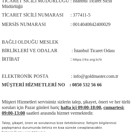
TİCARET SİCİLİ MÜDÜRLÜĞÜ : İstanbul Ticaret Sicili
Müdürlüğü
TİCARET SİCİLİ NUMARASI : 377411-5
MERSİS NUMARASI :
0014040842400029
BAĞLI OLDUĞU MESLEK
BİRLİKLERİ VE ODALAR : İstanbul Ticaret Odası
İRTİBAT :
https://ito.org.tr/tr
ELEKTRONİK POSTA : info@goldmaster.com.tr
MÜŞTERİ HİZMETLERİ NO : 0850 532 56 66
Müşteri Hizmetleri servisimiz sizlerin talep, şikayet, öneri ve her türlü
soruları için Pazar günleri hariç
hafta içi 09:00-18:00
,
cumartesi:
09:00-13:00
saatleri arasında hizmet vermektedir.
Talep, şikayet, öneri ve sorularınızı bize iletebilirsiniz. İletişim bilgilerinizi
paylaşmanız durumunda iletiniz en kısa sürede cevaplanacaktır.