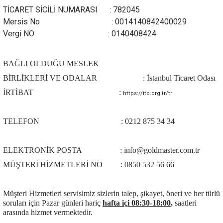
TİCARET SİCİLİ NUMARASI : 782045
Mersis No : 0014140842400029
Vergi NO : 0140408424
BAĞLI OLDUĞU MESLEK
BİRLİKLERİ VE ODALAR : İstanbul Ticaret Odası
İRTİBAT :
https://ito.org.tr/tr
TELEFON : 0212 875 34 34
ELEKTRONİK POSTA : info@goldmaster.com.tr
MÜŞTERİ HİZMETLERİ NO : 0850 532 56 66
Müşteri Hizmetleri servisimiz sizlerin talep, şikayet, öneri ve her türlü
soruları için Pazar günleri hariç
hafta içi 08:30-18:00
,
saatleri
arasında hizmet vermektedir.