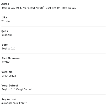
Adres
Beylikdüzü OSB. Mahallesi Karanfil Cad. No:19-1 Beylikdüzü
Ülke
Türkiye
Şehir
İstanbul
Semt
Beylikdüzü
Sicil Numarası
932166
Vergi No
0140408424
Vergi Dairesi
Beylikdüzü Vergi Dairesi
Kep Adresi
akayas@hs02.kep.tr