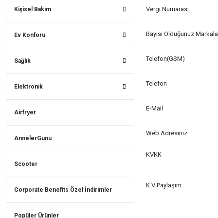
Vergi Numarası
Kişisel Bakım
Bayisi Olduğunuz Markala
Ev Konforu
Telefon(GSM)
Sağlık
Telefon
Elektronik
E-Mail
Airfryer
Web Adresiniz
AnnelerGunu
KVKK
Scooter
K.V Paylaşım
Corporate Benefits Özel İndirimler
Popüler Ürünler