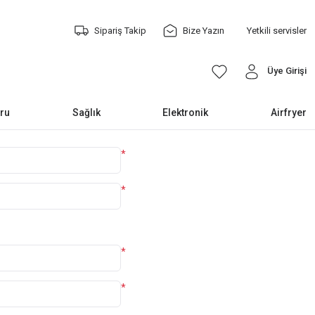
Sipariş Takip
Bize Yazın
Yetkili servisler
Üye Girişi
ru
Sağlık
Elektronik
Airfryer
*
*
*
*