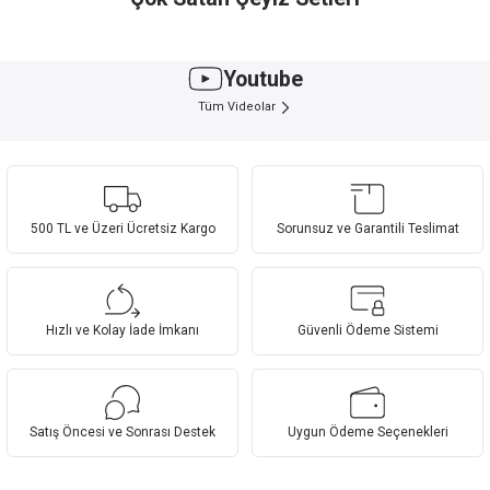
Saç Düzleştiriciler
Airfryer, Fritöz
Buharlı Ütüler
Youtube
Tüm Videolar
Doublefry çift hazneli Airfry
500 TL ve Üzeri Ücretsiz Kargo
Sorunsuz ve Garantili Teslimat
Goldmaster EVA Elektrikli Süpürge
Goldmaster Bol Köpüklü Kahve Makinesi
Hava Nemlendiricisi
Hızlı ve Kolay İade İmkanı
Güvenli Ödeme Sistemi
Satış Öncesi ve Sonrası Destek
Uygun Ödeme Seçenekleri